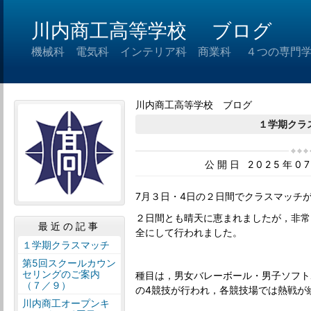
川内商工高等学校 ブログ
機械科 電気科 インテリア科 商業科 ４つの専門
川内商工高等学校 ブログ
１学期クラ
公開日 2025年0
7月３日・4日の２日間でクラスマッチ
２日間とも晴天に恵まれましたが，非常
最近の記事
全にして行われました。
１学期クラスマッチ
第5回スクールカウン
セリングのご案内
種目は，男女バレーボール・男子ソフト
（７／９）
の4競技が行われ，各競技場では熱戦が
川内商工オープンキ