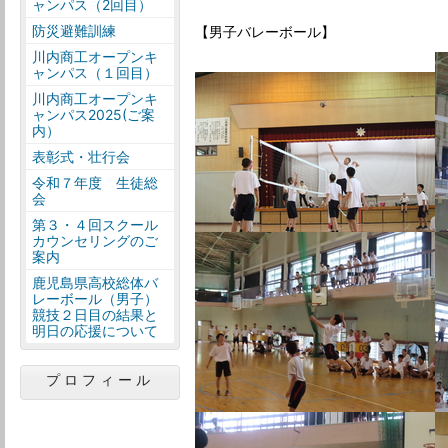
ャンパス（2回目）
防災避難訓練
【男子バレーボール】
川内商工オープンキ
ャンパス（１回目）
川内商工オープンキ
ャンパス2025(ご案
内）
表彰式・壮行会
令和７年度 生徒総
会
第３・４回スクール
カウンセリングのご
案内
鹿児島県高校総体バ
レーボール（男子）
競技２日目の結果と
明日の応援について
プロフィール