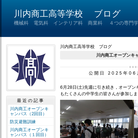
川内商工高等学校 ブログ
機械科 電気科 インテリア科 商業科 ４つの専門
川内商工高等学校 ブログ
川内商工オープンキ
公開日 2025年0
6月28日(土)先週に引き続き，オープ
もたくさんの中学生の皆さんが参加しま
最近の記事
川内商工オープンキ
ャンパス（2回目）
防災避難訓練
川内商工オープンキ
ャンパス（１回目）