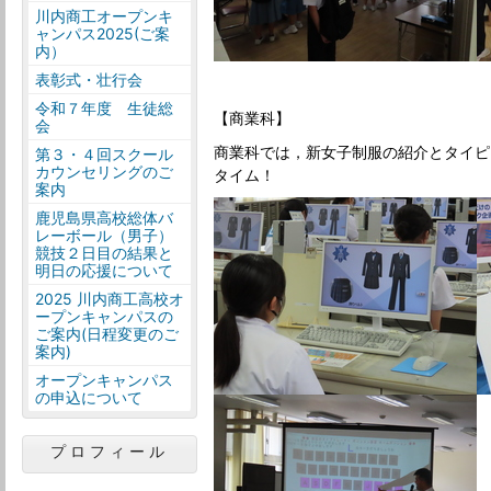
川内商工オープンキ
ャンパス2025(ご案
内）
表彰式・壮行会
令和７年度 生徒総
【商業科】
会
商業科では，新女子制服の紹介とタイピ
第３・４回スクール
カウンセリングのご
タイム！
案内
鹿児島県高校総体バ
レーボール（男子）
競技２日目の結果と
明日の応援について
2025 川内商工高校オ
ープンキャンパスの
ご案内(日程変更のご
案内)
オープンキャンパス
の申込について
プロフィール