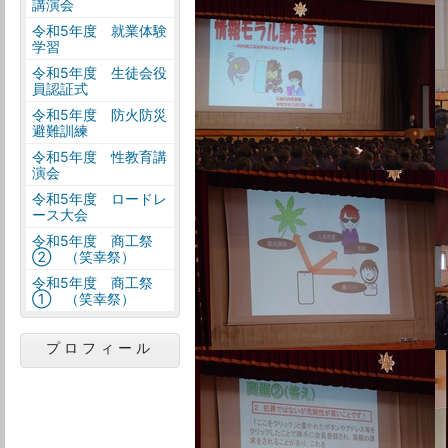
講演会
令和5年度 就業体験
学習
令和5年度 生徒会役
員認証式
令和5年度 防火防災
避難訓練
令和5年度 性教育講
演会
令和5年度 ロードレ
ース大会
令和5年度 商工祭
② （笑幸祭）
令和5年度 商工祭
① （笑幸祭）
プロフィール