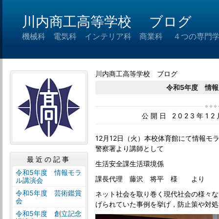
川内商工高等学校 ブログ
機械科 電気科 インテリア科 商業科 ４つの専門
川内商工高等学校 ブログ
令和5年度 情
公開日 2023年1
12月12日（火）本校体育館にて情報モ
警察署より講師として
最近の記事
生活安全課生活環境係
令和5年度 情報モラ
課長代理 藤沢 将平 様 より
ル講演会
令和5年度 芸術鑑賞
ネット社会を取り巻く現代社会の様々な
会
げられていた事例を挙げ，防止策や対処
令和5年度 創立記念