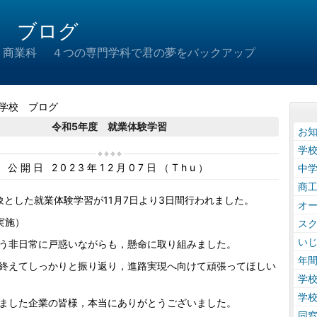
 ブログ
 商業科 ４つの専門学科で君の夢をバックアップ
学校 ブログ
令和5年度 就業体験学習
お
学
公開日 2023年12月07日（Thu）
中
商
とした就業体験学習が11月7日より3日間行われました。
オ
実施）
ス
い
う非日常に戸惑いながらも，懸命に取り組みました。
年
終えてしっかりと振り返り，進路実現へ向けて頑張ってほしい
学
学
ました企業の皆様，本当にありがとうございました。
同