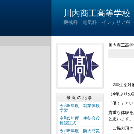
川内商工高等学校
機械科 電気科 インテリア科
川内商工高等
2年生を対象
（4年ぶりの
最近の記事
「働く」とい
令和5年度 就業体験
学習
貴重な体験を
令和5年度 生徒会役
と思います。
員認証式
ご協力頂き
令和5年度 防火防災