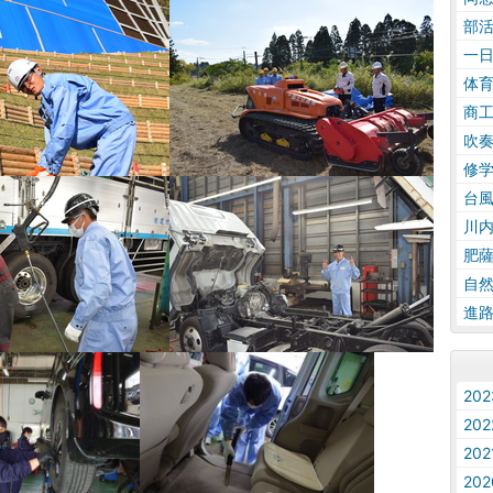
部
一
体
商
吹
修
台
川
肥
自
進
20
20
20
20