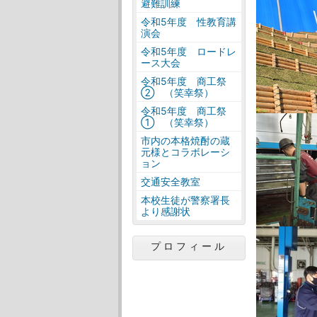
避難訓練
令和5年度 性教育講
演会
令和5年度 ロードレ
ース大会
令和5年度 商工祭
② （笑幸祭）
令和5年度 商工祭
① （笑幸祭）
市内の本格焼酎の蔵
元様とコラボレーシ
ョン
交通安全教室
本校生徒が警察署長
より感謝状
プロフィール