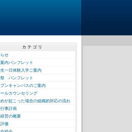
カテゴリ
知らせ
校案内パンフレット
学生一日体験入学ご案内
工祭 パンフレット
ープンキャンパスのご案内
クールカウンセリング
じめが起こった場合の組織的対応の流れ
間行事計画
校経営の概要
校評価
窓会総会