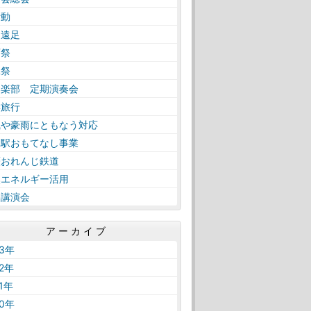
活動
日遠足
育祭
工祭
奏楽部 定期演奏会
学旅行
風や豪雨にともなう対応
内駅おもてなし事業
薩おれんじ鉄道
然エネルギー活用
路講演会
アーカイブ
23年
22年
21年
20年