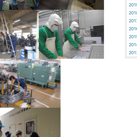
20
20
20
20
20
20
20