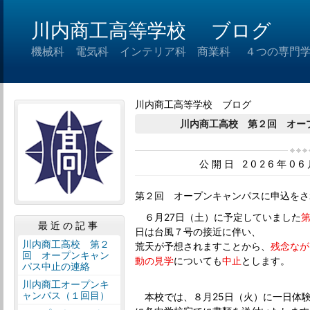
川内商工高等学校 ブログ
機械科 電気科 インテリア科 商業科 ４つの専門
川内商工高等学校 ブログ
川内商工高校 第２回 オー
公開日 2026年0
第２回 オープンキャンパスに申込をさ
６月27日（土）に予定していました
最近の記事
日は台風７号の接近に伴い、
川内商工高校 第２
荒天が予想されますことから、
残念なが
回 オープンキャン
動の見学
についても
中止
とします。
パス中止の連絡
川内商工オープンキ
ャンパス（１回目）
本校では、８月25日（火）に一日体