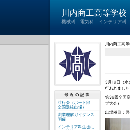
川内商工高等学校
機械科 電気科 インテリア科
川内商工高等
3月19日（
行われました
最近の記事
第36回全国
壮行会（ボート部
プ大会）
全国選抜出場）
出場種目：男
職業理解ガイダンス
開催
インテリア科生徒に