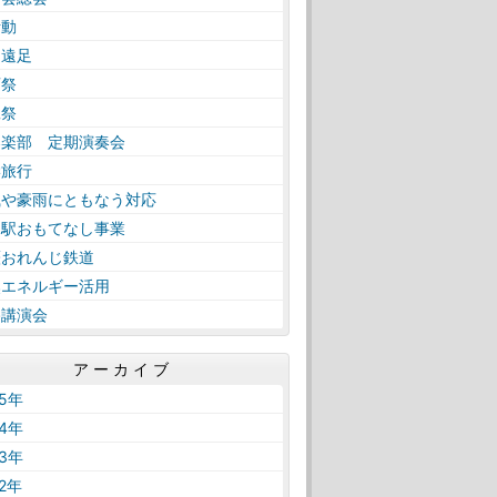
活動
日遠足
育祭
工祭
奏楽部 定期演奏会
学旅行
風や豪雨にともなう対応
内駅おもてなし事業
薩おれんじ鉄道
然エネルギー活用
路講演会
アーカイブ
25年
24年
23年
22年