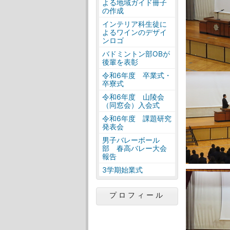
よる地域ガイド冊子
の作成
インテリア科生徒に
よるワインのデザイ
ンロゴ
バドミントン部OBが
後輩を表彰
令和6年度 卒業式・
卒寮式
令和6年度 山陵会
（同窓会）入会式
令和6年度 課題研究
発表会
男子バレーボール
部 春高バレー大会
報告
3学期始業式
プロフィール