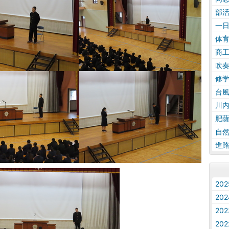
部
一
体
商
吹
修
台
川
肥
自
進
20
20
20
20