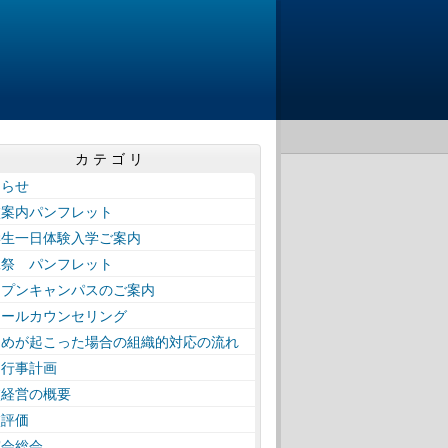
カテゴリ
知らせ
校案内パンフレット
学生一日体験入学ご案内
工祭 パンフレット
ープンキャンパスのご案内
クールカウンセリング
じめが起こった場合の組織的対応の流れ
間行事計画
校経営の概要
校評価
窓会総会