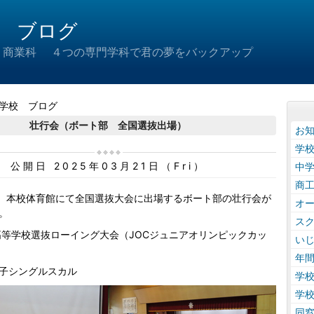
 ブログ
 商業科 ４つの専門学科で君の夢をバックアップ
学校 ブログ
壮行会（ボート部 全国選抜出場）
お
学
公開日 2025年03月21日（Fri）
中
商
水）本校体育館にて全国選抜大会に出場するボート部の壮行会が
オ
。
ス
高等学校選抜ローイング大会（JOCジュニアオリンピックカッ
い
年
子シングルスカル
学
学
同