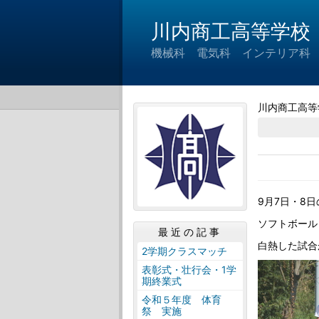
川内商工高等学校
機械科 電気科 インテリア科
川内商工高等
9月7日・8
ソフトボール
最近の記事
白熱した試合
2学期クラスマッチ
表彰式・壮行会・1学
期終業式
令和５年度 体育
祭 実施