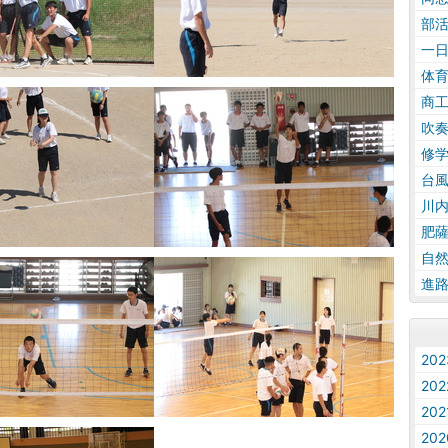
部
一
体
商
吹
修
台
川
肥
自
進
20
20
20
20