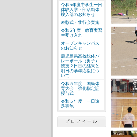
令和5年度中学生一日
体験入学・部活動体
験入部のお知らせ
表彰式・壮行会実施
令和5年度 教育実習
生受け入れ
オープンキャンパス
のお知らせ
鹿児島県高校総体バ
レーボール（男子）
競技２日目の結果と
明日の学年応援につ
いて
令和５年度 国民体
育大会 強化指定証
授与式
令和５年度 一日遠
足実施
プロフィール