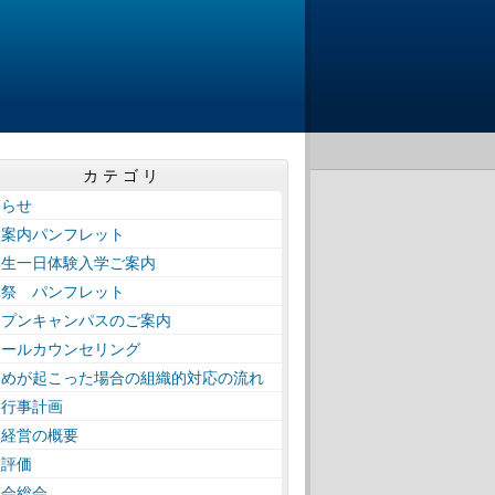
カテゴリ
知らせ
校案内パンフレット
学生一日体験入学ご案内
工祭 パンフレット
ープンキャンパスのご案内
クールカウンセリング
じめが起こった場合の組織的対応の流れ
間行事計画
校経営の概要
校評価
窓会総会