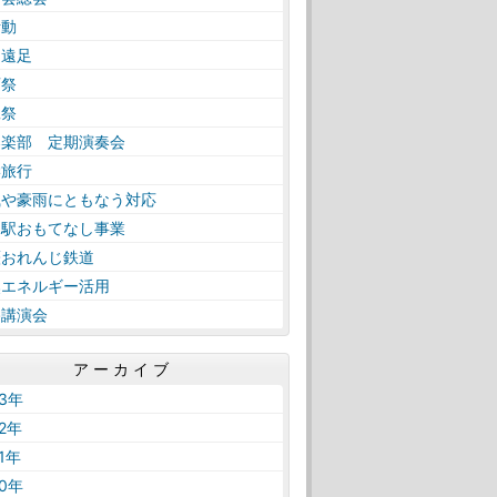
活動
日遠足
育祭
工祭
奏楽部 定期演奏会
学旅行
風や豪雨にともなう対応
内駅おもてなし事業
薩おれんじ鉄道
然エネルギー活用
路講演会
アーカイブ
23年
22年
21年
20年