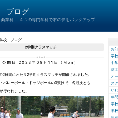
 ブログ
 商業科 ４つの専門学科で君の夢をバックアップ
学校 ブログ
2学期クラスマッチ
お
学
公開日 2023年09月11日（Mon）
中
商
日の2日間にわたり2学期クラスマッチが開催されました。
オ
・バレーボール・ドッジボールの3競技で，各競技とも
ス
い
が行われました。
年
学
学
同