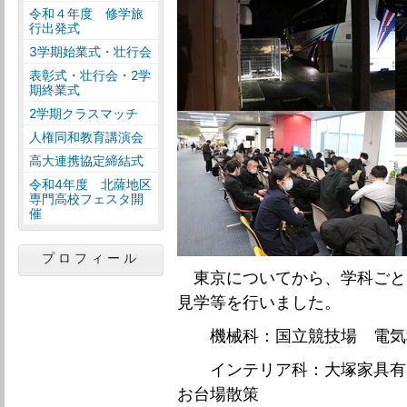
令和４年度 修学旅
行出発式
3学期始業式・壮行会
表彰式・壮行会・2学
期終業式
2学期クラスマッチ
人権同和教育講演会
高大連携協定締結式
令和4年度 北薩地区
専門高校フェスタ開
催
プロフィール
東京についてから、学科ごと
見学等を行いました。
機械科：国立競技場 電気
インテリア科：大塚家具有
お台場散策