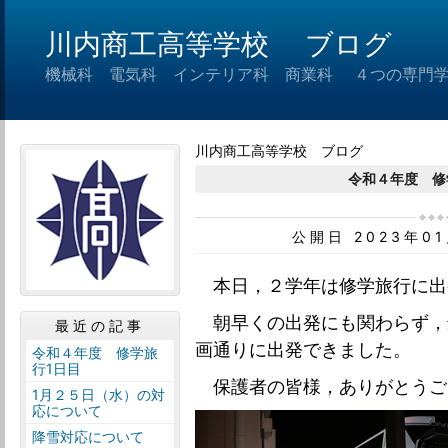
川内商工高等学校 ブログ
機械科 電気科 インテリア科 商業科 ４つの専門
川内商工高等学校 ブログ
令和４年度 修
公開日 2023年0
本日，２学年は修学旅行に出
朝早くの出発にも関わらず，
最近の記事
画通りに出発できました。
令和４年度 修学旅
行1日目
保護者の皆様，ありがとうご
1月２５日（水）の対
応について
降雪対応について