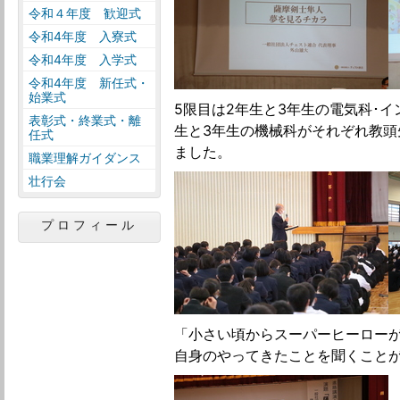
令和４年度 歓迎式
令和4年度 入寮式
令和4年度 入学式
令和4年度 新任式・
始業式
5限目は2年生と3年生の電気科･イ
表彰式・終業式・離
生と3年生の機械科がそれぞれ教頭
任式
ました。
職業理解ガイダンス
壮行会
プロフィール
「小さい頃からスーパーヒーロー
自身のやってきたことを聞くこと