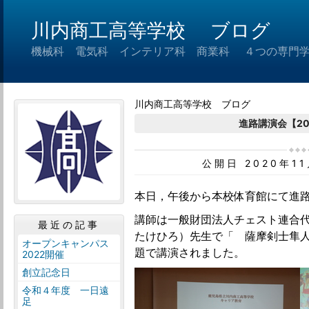
川内商工高等学校 ブログ
機械科 電気科 インテリア科 商業科 ４つの専門
川内商工高等学校 ブログ
進路講演会【202
公開日 2020年1
本日，午後から本校体育館にて進
講師は一般財団法人チェスト連合
最近の記事
たけひろ）先生で「 薩摩剣士隼
オープンキャンパス
題で講演されました。
2022開催
創立記念日
令和４年度 一日遠
足