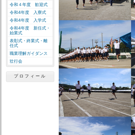
令和４年度 歓迎式
令和4年度 入寮式
令和4年度 入学式
令和4年度 新任式・
始業式
表彰式・終業式・離
任式
職業理解ガイダンス
壮行会
プロフィール