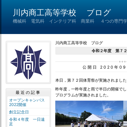
川内商工高等学校 ブログ
機械科 電気科 インテリア科 商業科 ４つの専門
川内商工高等学校 ブログ
令和２年度 第７
公開日 2020年0
本日，第７２回体育祭が実施されました
昨年度，一昨年度と雨で半日の開催でし
最近の記事
プログラムが実施されました。
オープンキャンパス
2022開催
創立記念日
令和４年度 一日遠
足