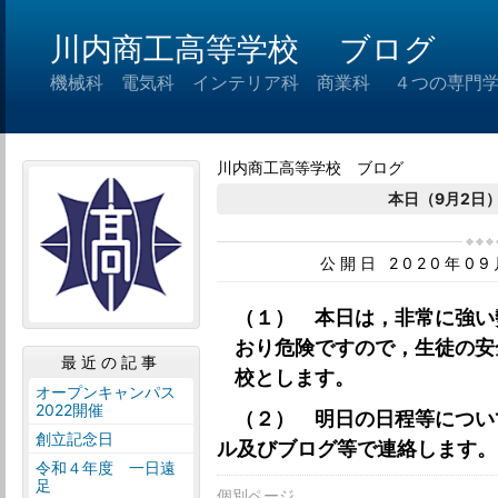
川内商工高等学校 ブログ
機械科 電気科 インテリア科 商業科 ４つの専門
川内商工高等学校 ブログ
本日（9月2日
公開日 2020年0
（１） 本日は，非常に強い
おり危険ですので，生徒の安
最近の記事
校とします。
オープンキャンパス
2022開催
（２） 明日の日程等につい
創立記念日
ル及びブログ等で連絡します。
令和４年度 一日遠
足
個別ページ