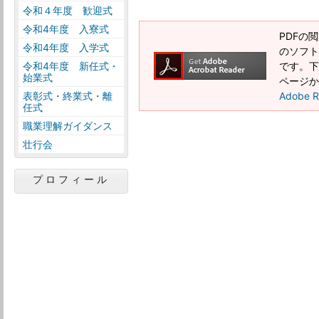
令和４年度 歓迎式
令和4年度 入寮式
PDFの閲
令和4年度 入学式
のソフトウ
令和4年度 新任式・
です。下記
始業式
ページか
表彰式・終業式・離
Adobe
任式
職業理解ガイダンス
壮行会
プロフィール