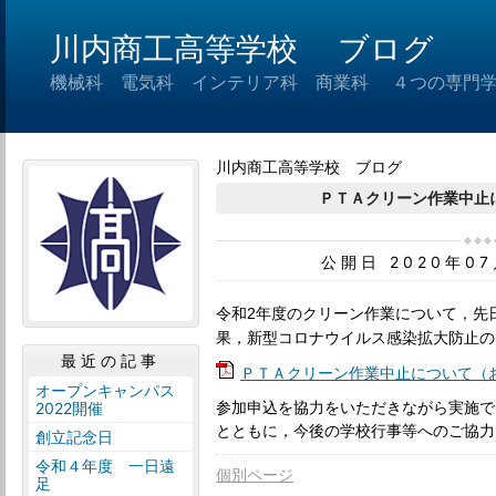
川内商工高等学校 ブログ
機械科 電気科 インテリア科 商業科 ４つの専門
川内商工高等学校 ブログ
ＰＴＡクリーン作業中止
公開日 2020年0
令和2年度のクリーン作業について，
先
果，新型コロナウイルス感染拡大防止の
最近の記事
ＰＴＡクリーン作業中止について（お知
オープンキャンパス
参加申込を協力をいただきながら実施で
2022開催
とともに，
今後の学校行事等へのご協力
創立記念日
令和４年度 一日遠
個別ページ
足