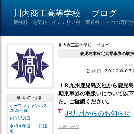
川内商工高等学校 ブログ
機械科 電気科 インテリア科 商業科 ４つの専門
川内商工高等学校 ブログ
鹿児島本線定期乗車券の取
公開日 2020年0
ＪＲ九州鹿児島支社から鹿児島
期乗車券の取扱いについて以下
最近の記事
た。ご確認ください。
オープンキャンパス
2022開催
JR九州からのお知らせ
創立記念日
令和４年度 一日遠
個別ページ
足