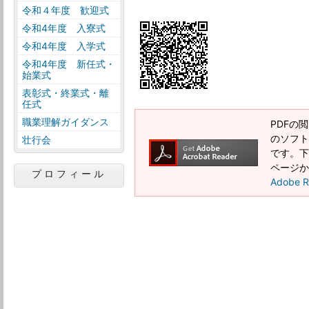
令和４年度 歓迎式
令和4年度 入寮式
令和4年度 入学式
令和4年度 新任式・
始業式
表彰式・終業式・離
任式
職業理解ガイダンス
PDFの閲
のソフトウ
壮行会
です。下記
ページか
プロフィール
Adobe