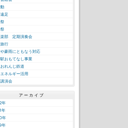
活動
日遠足
育祭
工祭
奏楽部 定期演奏会
学旅行
風や豪雨にともなう対応
内駅おもてなし事業
薩おれんじ鉄道
然エネルギー活用
路講演会
アーカイブ
22年
21年
20年
19年