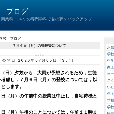
 ブログ
 商業科 ４つの専門学科で君の夢をバックアップ
学校 ブログ
７月６日（月）の登校等について
お
学
公開日 2020年07月05日（Sun）
中
商
日（日）夕方から，大雨が予想されるため，生徒
オ
を考慮し，７月６日（月）の登校については，以
ス
りとします。
い
年
６日（月）の午前中の授業は中止し，自宅待機と
学
学
６日（月）午後のことについては，午前１１時ま
同