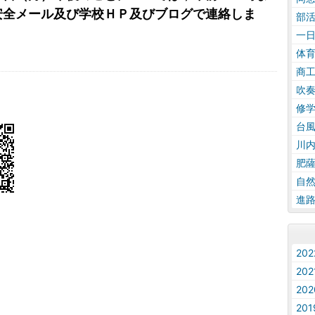
安全メール及び学校ＨＰ及びブログで連絡しま
部
一
体
商
吹
修
台
川
肥
自
進
20
20
20
20