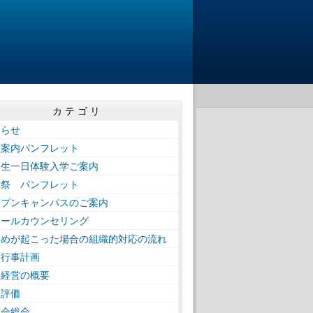
カテゴリ
知らせ
校案内パンフレット
学生一日体験入学ご案内
工祭 パンフレット
ープンキャンパスのご案内
クールカウンセリング
じめが起こった場合の組織的対応の流れ
間行事計画
校経営の概要
校評価
窓会総会