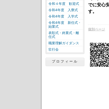
令和４年度 歓迎式
でに安心
令和4年度 入寮式
す。
令和4年度 入学式
令和4年度 新任式・
始業式
個別ページ
表彰式・終業式・離
任式
職業理解ガイダンス
壮行会
プロフィール