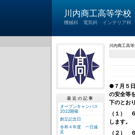
川内商工高等学校
機械科 電気科 インテリア科
川内商工高等
●７月５
の安全等
最近の記事
下のとお
オープンキャンパス
2022開催
（１） 
創立記念日
します。
令和４年度 一日遠
足
（２） 