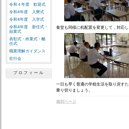
令和４年度 歓迎式
令和4年度 入寮式
令和4年度 入学式
令和4年度 新任式・
食堂も同様に机配置を変更して，対応し
始業式
表彰式・終業式・離
任式
職業理解ガイダンス
壮行会
プロフィール
一日も早く普通の学校生活を取り戻すた
乗り切りましょう。
個別ページ