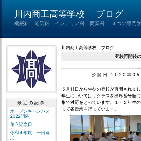
川内商工高等学校 ブログ
機械科 電気科 インテリア科 商業科 ４つの専門
川内商工高等学校 ブログ
登校再開後
公開日 2020年0
５月11日から生徒の登校が再開されま
年生については，クラスを出席番号順に
形で対応をとっています。１・２年生の
最近の記事
って各授業を行っています。
オープンキャンパス
2022開催
創立記念日
令和４年度 一日遠
足