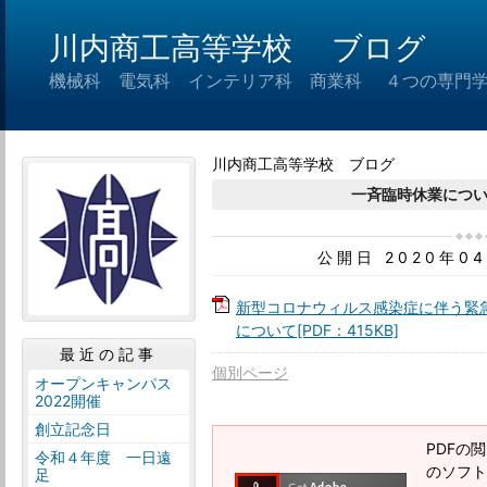
川内商工高等学校 ブログ
機械科 電気科 インテリア科 商業科 ４つの専門
川内商工高等学校 ブログ
一斉臨時休業につ
公開日 2020年0
新型コロナウィルス感染症に伴う緊
について[PDF：415KB]
最近の記事
個別ページ
オープンキャンパス
2022開催
創立記念日
PDFの閲
令和４年度 一日遠
のソフトウ
足