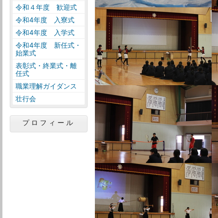
令和４年度 歓迎式
令和4年度 入寮式
令和4年度 入学式
令和4年度 新任式・
始業式
表彰式・終業式・離
任式
職業理解ガイダンス
壮行会
プロフィール