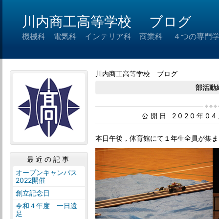
川内商工高等学校 ブログ
機械科 電気科 インテリア科 商業科 ４つの専門
川内商工高等学校 ブログ
部活動
公開日 2020年0
本日午後，体育館にて１年生全員が集ま
最近の記事
オープンキャンパス
2022開催
創立記念日
令和４年度 一日遠
足