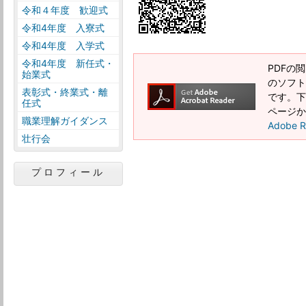
令和４年度 歓迎式
令和4年度 入寮式
令和4年度 入学式
令和4年度 新任式・
PDFの閲
始業式
のソフトウ
表彰式・終業式・離
です。下記
任式
ページか
職業理解ガイダンス
Adobe
壮行会
プロフィール