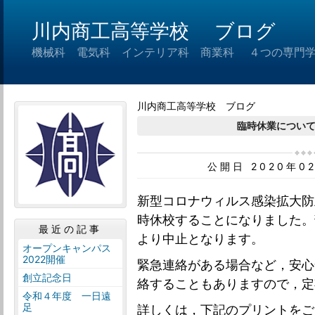
川内商工高等学校 ブログ
機械科 電気科 インテリア科 商業科 ４つの専門
川内商工高等学校 ブログ
臨時休業につい
公開日 2020年0
新型コロナウィルス感染拡大防
時休校することになりました。
最近の記事
より中止となります。
オープンキャンパス
2022開催
緊急連絡がある場合など，安心
創立記念日
絡することもありますので，定
令和４年度 一日遠
足
詳しくは，下記のプリントをご