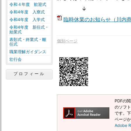
令和４年度 歓迎式
↓
令和4年度 入寮式
臨時休業のお知らせ（川内商
令和4年度 入学式
令和4年度 新任式・
始業式
表彰式・終業式・離
個別ページ
任式
職業理解ガイダンス
壮行会
プロフィール
PDFの閲
のソフトウ
です。下記
ページか
Adobe