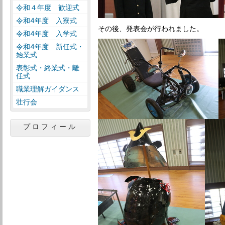
令和４年度 歓迎式
令和4年度 入寮式
その後、発表会が行われました。
令和4年度 入学式
令和4年度 新任式・
始業式
表彰式・終業式・離
任式
職業理解ガイダンス
壮行会
プロフィール