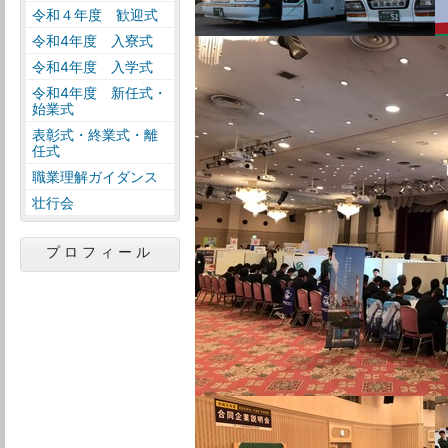
令和４年度 歓迎式
令和4年度 入寮式
令和4年度 入学式
令和4年度 新任式・
始業式
表彰式・終業式・離
任式
職業理解ガイダンス
壮行会
プロフィール