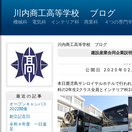
川内商工高等学校 ブログ
機械科 電気科 インテリア科 商業科 ４つの専門
川内商工高等学校 ブログ
建設産業合同企業説
公開日 2020年0
本日鹿児島サンロイヤルホテルで行われ
科の2年生2クラス全員とインテリア科
最近の記事
オープンキャンパス
2022開催
創立記念日
令和４年度 一日遠
足