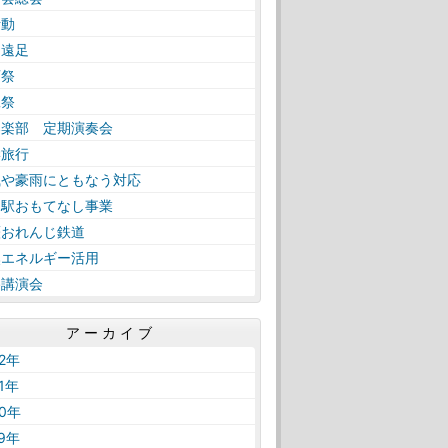
活動
日遠足
育祭
工祭
奏楽部 定期演奏会
学旅行
風や豪雨にともなう対応
内駅おもてなし事業
薩おれんじ鉄道
然エネルギー活用
路講演会
アーカイブ
22年
21年
20年
19年