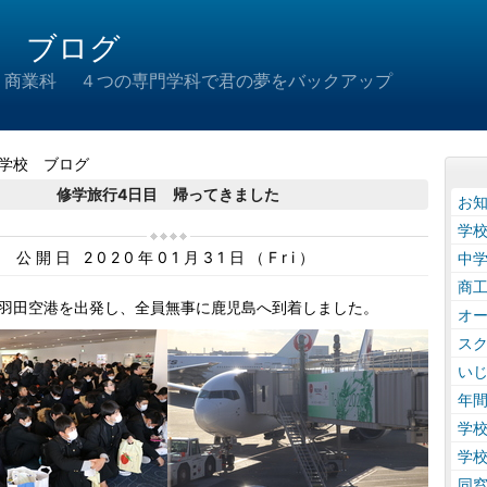
 ブログ
 商業科 ４つの専門学科で君の夢をバックアップ
学校 ブログ
修学旅行4日目 帰ってきました
お
学
公開日 2020年01月31日（Fri）
中
商
羽田空港を出発し、全員無事に鹿児島へ到着しました。
オ
ス
い
年
学
学
同