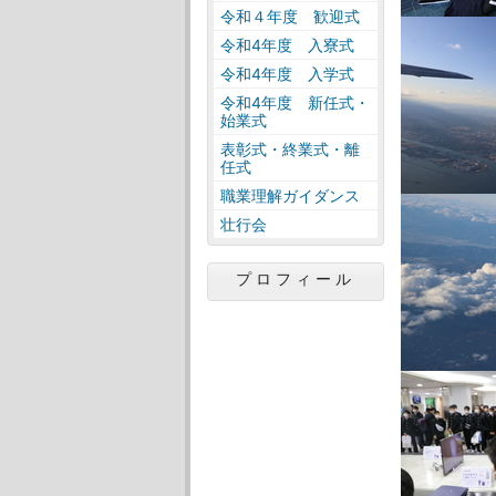
令和４年度 歓迎式
令和4年度 入寮式
令和4年度 入学式
令和4年度 新任式・
始業式
表彰式・終業式・離
任式
職業理解ガイダンス
壮行会
プロフィール