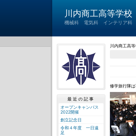
川内商工高等学校
機械科 電気科 インテリア科
川内商工高等
修学旅行隊は
最近の記事
オープンキャンパス
2022開催
創立記念日
令和４年度 一日遠
足