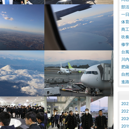
部
一
体
商
吹
修
台
川
肥
自
進
20
20
20
20