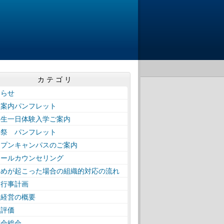
カテゴリ
知らせ
校案内パンフレット
学生一日体験入学ご案内
工祭 パンフレット
ープンキャンパスのご案内
クールカウンセリング
じめが起こった場合の組織的対応の流れ
間行事計画
校経営の概要
校評価
窓会総会