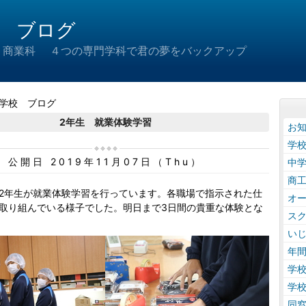
 ブログ
 商業科 ４つの専門学科で君の夢をバックアップ
学校 ブログ
2年生 就業体験学習
お
学
公開日 2019年11月07日（Thu）
中
商
2年生が就業体験学習を行っています。各職場で指示された仕
オ
取り組んでいる様子でした。明日まで3日間の貴重な体験とな
ス
い
年
学
学
同