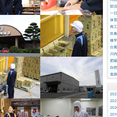
部
一
体
商
吹
修
台
川
肥
自
進
20
20
20
20