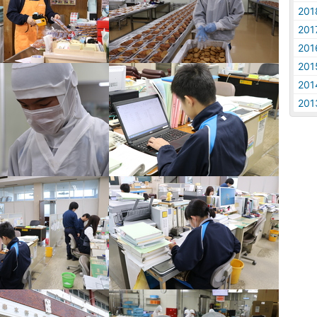
20
20
20
20
20
20