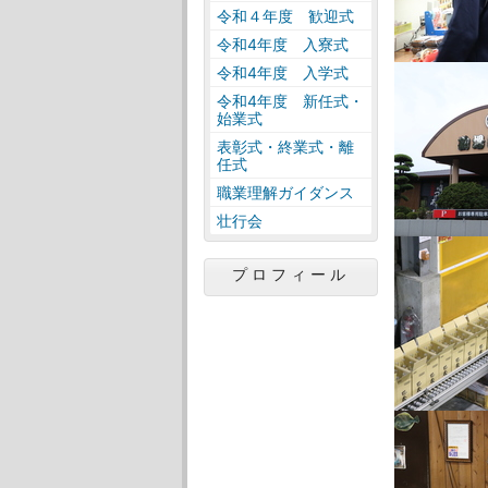
令和４年度 歓迎式
令和4年度 入寮式
令和4年度 入学式
令和4年度 新任式・
始業式
表彰式・終業式・離
任式
職業理解ガイダンス
壮行会
プロフィール