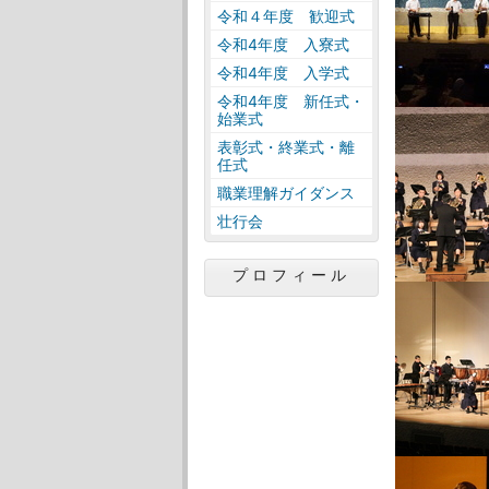
令和４年度 歓迎式
令和4年度 入寮式
令和4年度 入学式
令和4年度 新任式・
始業式
表彰式・終業式・離
任式
職業理解ガイダンス
壮行会
プロフィール