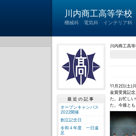
川内商工高等学校
機械科 電気科 インテリア科
川内商工高等
11月2日(
金賞受賞記念
た。お忙しい
最近の記事
た。今後とも
オープンキャンパス
2022開催
創立記念日
令和４年度 一日遠
足