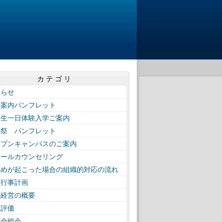
カテゴリ
知らせ
校案内パンフレット
学生一日体験入学ご案内
工祭 パンフレット
ープンキャンパスのご案内
クールカウンセリング
じめが起こった場合の組織的対応の流れ
間行事計画
校経営の概要
校評価
窓会総会