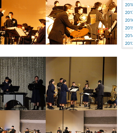
20
20
20
20
20
20