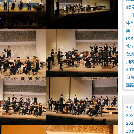
部
一
体
商
吹
修
台
川
肥
自
進
20
20
20
20