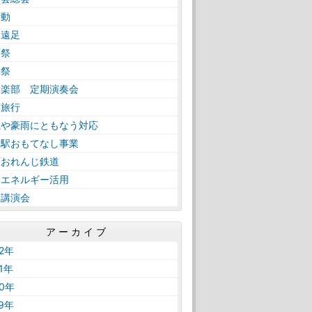
活動
日遠足
育祭
工祭
奏楽部 定期演奏会
学旅行
風や豪雨にともなう対応
内駅おもてなし事業
薩おれんじ鉄道
然エネルギー活用
路講演会
アーカイブ
22年
21年
20年
19年