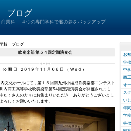
 ブログ
 商業科 ４つの専門学科で君の夢をバックアップ
学校 ブログ
吹奏楽部 第５４回定期演奏会
お
学
公開日 2019年11月06日（Wed）
中
商
土)川内文化ホールにて，第１５回南九州小編成吹奏楽部コンテスト
オ
川内商工高等学校吹奏楽部第54回定期演奏会が開催されまし
ス
中たくさんの方々にお集まりいただき，ありがとうございまし
い
よろしくお願いいたします。
年
学
学
同