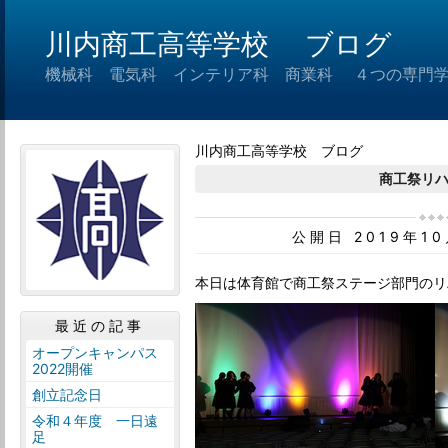
川内商工高等学校 ブログ
機械科 電気科 インテリア科 商業科 ４つの専門
川内商工高等学校 ブログ
商工祭リ
公開日 2019年1
本日は体育館で商工祭ステージ部門のリ
最近の記事
オープンキャンパス
2022開催
創立記念日
令和４年度 一日遠
足