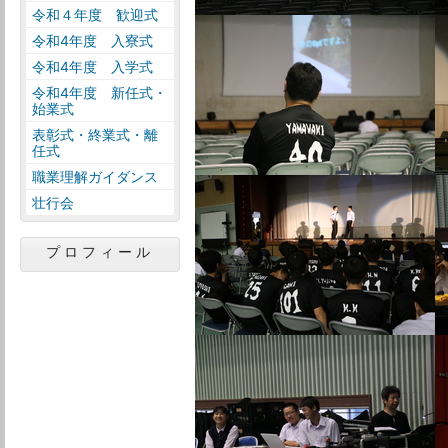
令和４年度 歓迎式
令和4年度 入寮式
令和4年度 入学式
令和4年度 新任式・
始業式
表彰式・終業式・離
任式
職業理解ガイダンス
壮行会
プロフィール