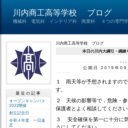
川内商工高等学校 ブログ
機械科 電気科 インテリア科 商業科 ４つの専門
川内商工高等学校 ブログ
本日の川内大綱引・綱練
公開日 2019年0
１ 雨天等が予想されますので
す。
最近の記事
２ 天候の影響等で，
危険・参
オープンキャンパス
2022開催
保護者とよく相談してください
創立記念日
３ 安全確保を第一に十分に
令和４年度 一日遠
足
うにしてください。