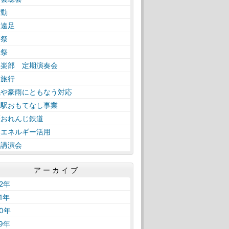
活動
日遠足
育祭
工祭
奏楽部 定期演奏会
学旅行
風や豪雨にともなう対応
内駅おもてなし事業
薩おれんじ鉄道
然エネルギー活用
路講演会
アーカイブ
22年
21年
20年
19年