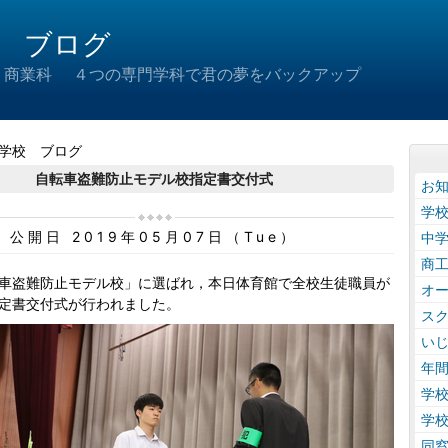
 ブログ
 商業科 ４つの専門学科で君の夢をバックアップ
学校 ブログ
自転車盗難防止モデル校指定書交付式
お
学
公開日 2019年05月07日（Tue）
中
商
車盗難防止モデル校」に選ばれ，本日体育館で全校生徒職員が
オ
定書交付式が行われました。
ス
い
年
学
学
同