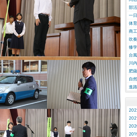
部
一
体
商
吹
修
台
川
肥
自
進
20
20
20
20