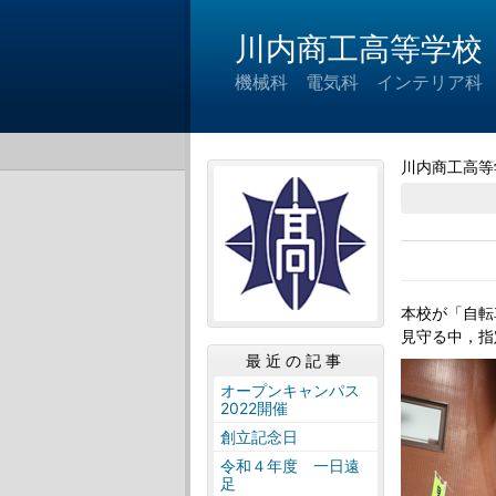
川内商工高等学校
機械科 電気科 インテリア科
川内商工高等
本校が「自転
見守る中，指
最近の記事
オープンキャンパス
2022開催
創立記念日
令和４年度 一日遠
足