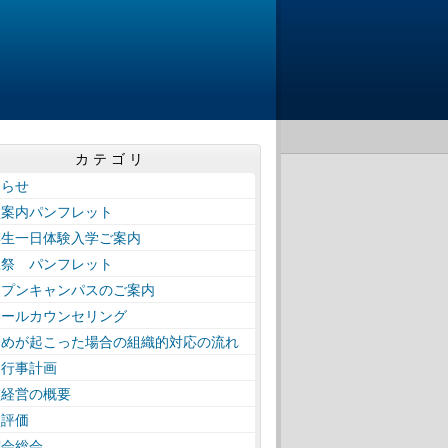
カテゴリ
知らせ
校案内パンフレット
学生一日体験入学ご案内
工祭 パンフレット
ープンキャンパスのご案内
クールカウンセリング
じめが起こった場合の組織的対応の流れ
間行事計画
校経営の概要
校評価
窓会総会