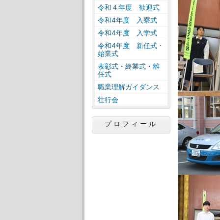
令和４年度 歓迎式
令和4年度 入寮式
令和4年度 入学式
令和4年度 新任式・
始業式
表彰式・終業式・離
任式
職業理解ガイダンス
壮行会
プロフィール