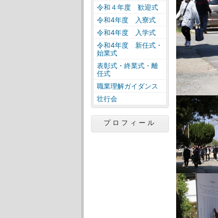
令和４年度 歓迎式
令和4年度 入寮式
令和4年度 入学式
令和4年度 新任式・
始業式
表彰式・終業式・離
任式
職業理解ガイダンス
壮行会
プロフィール