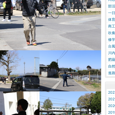
部
一
体
商
吹
修
台
川
肥
自
進
20
20
20
20