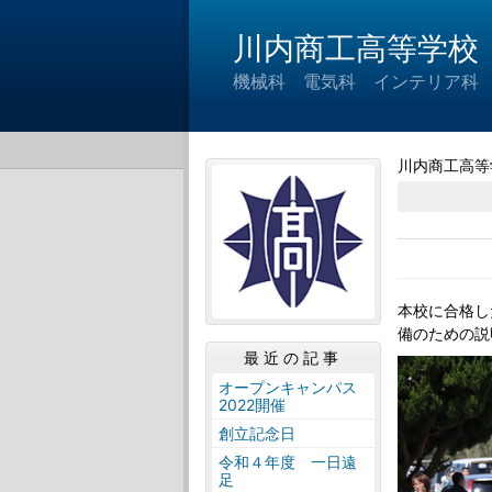
川内商工高等学校
機械科 電気科 インテリア科
川内商工高等
本校に合格し
備のための説
最近の記事
オープンキャンパス
2022開催
創立記念日
令和４年度 一日遠
足