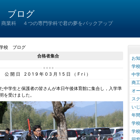
 ブログ
 商業科 ４つの専門学科で君の夢をバックアップ
学校 ブログ
合格者集合
お
学
公開日 2019年03月15日（Fri）
中
商
た中学生と保護者の皆さんが本日午後体育館に集合し，入学準
オ
明を受けました。
ス
い
年
学
学
同