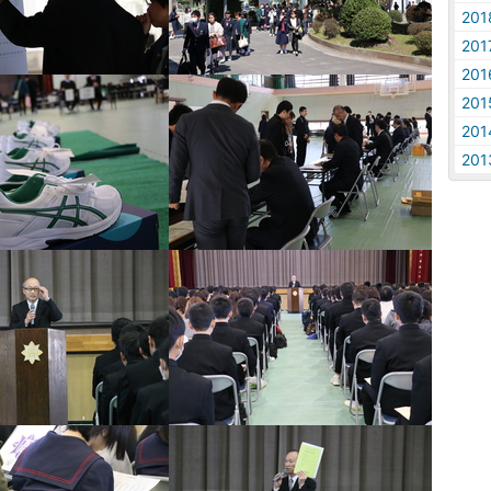
20
20
20
20
20
20