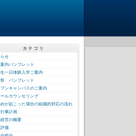
カテゴリ
知らせ
校案内パンフレット
学生一日体験入学ご案内
工祭 パンフレット
ープンキャンパスのご案内
クールカウンセリング
じめが起こった場合の組織的対応の流れ
間行事計画
校経営の概要
校評価
窓会総会