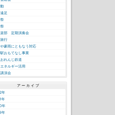
活動
日遠足
育祭
工祭
奏楽部 定期演奏会
学旅行
風や豪雨にともなう対応
内駅おもてなし事業
薩おれんじ鉄道
然エネルギー活用
路講演会
アーカイブ
22年
21年
20年
19年