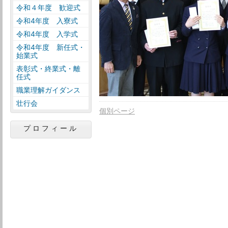
令和４年度 歓迎式
令和4年度 入寮式
令和4年度 入学式
令和4年度 新任式・
始業式
表彰式・終業式・離
任式
職業理解ガイダンス
壮行会
個別ページ
プロフィール