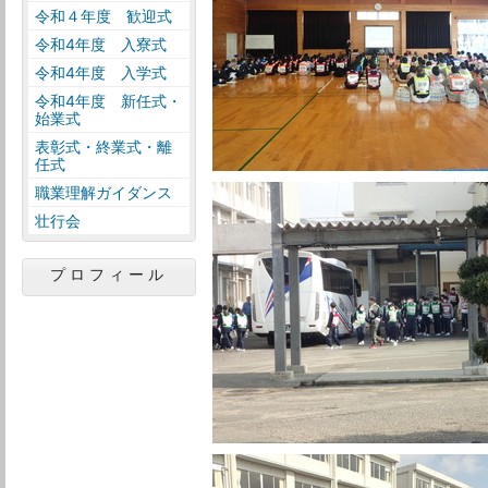
令和４年度 歓迎式
令和4年度 入寮式
令和4年度 入学式
令和4年度 新任式・
始業式
表彰式・終業式・離
任式
職業理解ガイダンス
壮行会
プロフィール