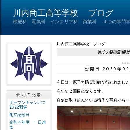
川内商工高等学校 ブログ
機械科 電気科 インテリア科 商業科 ４つの専門
川内商工高等学校 ブログ
原子力防災訓練
公開日 2020年0
今日は，原子力防災訓練が行われました
今年で２回目になります。
最近の記事
真剣に取り組んでいる様子が写真からわ
オープンキャンパス
2022開催
創立記念日
令和４年度 一日遠
足