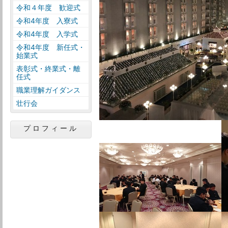
令和４年度 歓迎式
令和4年度 入寮式
令和4年度 入学式
令和4年度 新任式・
始業式
表彰式・終業式・離
任式
職業理解ガイダンス
壮行会
プロフィール