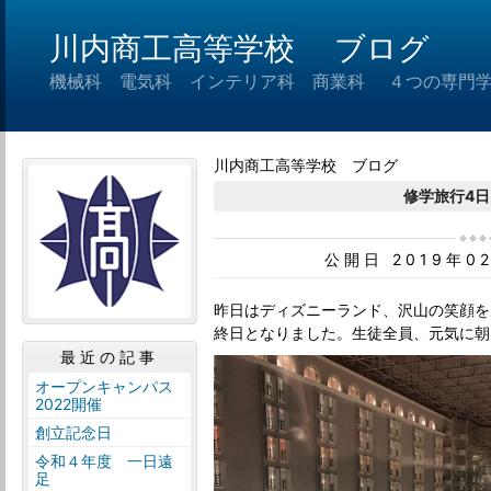
川内商工高等学校 ブログ
機械科 電気科 インテリア科 商業科 ４つの専門
川内商工高等学校 ブログ
修学旅行4
公開日 2019年0
昨日はディズニーランド、沢山の笑顔を
終日となりました。生徒全員、元気に朝
最近の記事
オープンキャンパス
2022開催
創立記念日
令和４年度 一日遠
足