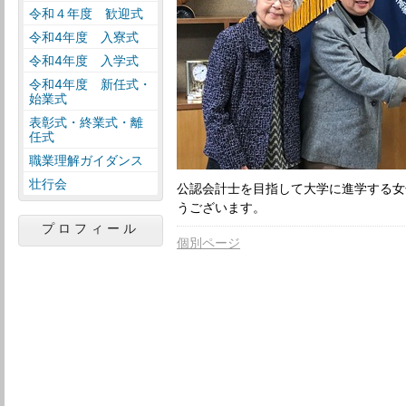
令和４年度 歓迎式
令和4年度 入寮式
令和4年度 入学式
令和4年度 新任式・
始業式
表彰式・終業式・離
任式
職業理解ガイダンス
壮行会
公認会計士を目指して大学に進学する女
うございます。
プロフィール
個別ページ