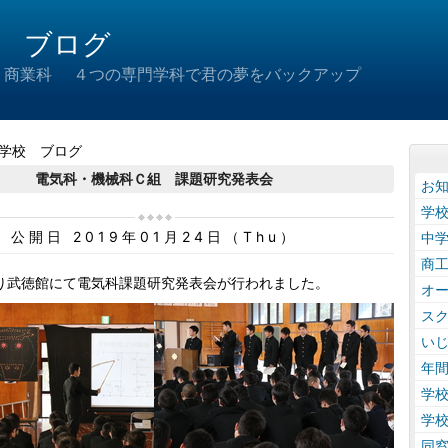
 ブログ
 商業科 ４つの専門学科で君の夢をバックアップ
学校 ブログ
電気科・機械科Ｃ組 課題研究発表会
お
学
公開日 2019年01月24日（Thu）
中
商
り武徳館にて電気科課題研究発表会が行われました。
オ
ス
い
年
学
学
同