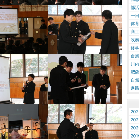
部
一
体
商
吹
修
台
川
肥
自
進
20
20
20
20