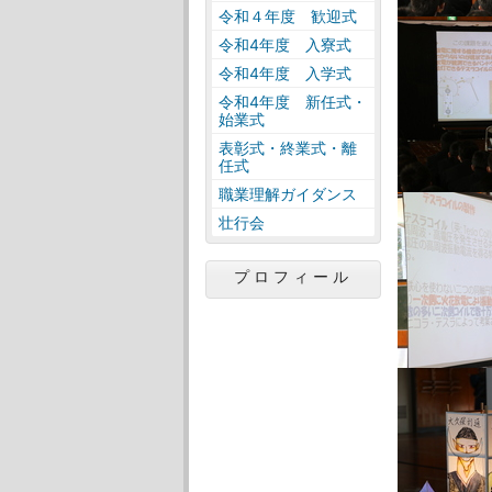
令和４年度 歓迎式
令和4年度 入寮式
令和4年度 入学式
令和4年度 新任式・
始業式
表彰式・終業式・離
任式
職業理解ガイダンス
壮行会
プロフィール