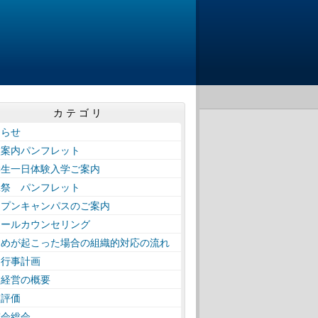
カテゴリ
知らせ
校案内パンフレット
学生一日体験入学ご案内
工祭 パンフレット
ープンキャンパスのご案内
クールカウンセリング
じめが起こった場合の組織的対応の流れ
間行事計画
校経営の概要
校評価
窓会総会