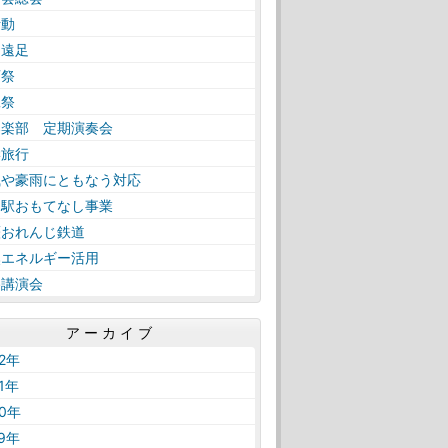
活動
日遠足
育祭
工祭
奏楽部 定期演奏会
学旅行
風や豪雨にともなう対応
内駅おもてなし事業
薩おれんじ鉄道
然エネルギー活用
路講演会
アーカイブ
22年
21年
20年
19年