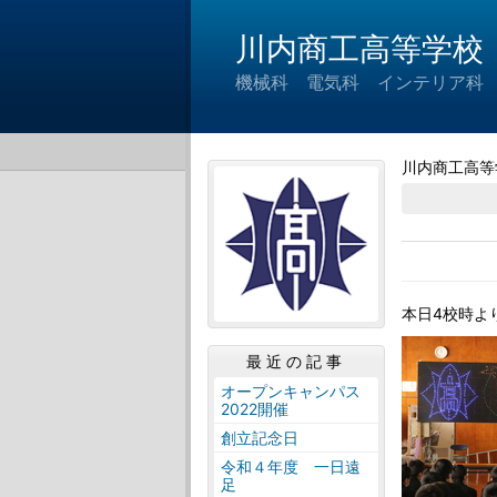
川内商工高等学校
機械科 電気科 インテリア科
川内商工高等
本日4校時よ
最近の記事
オープンキャンパス
2022開催
創立記念日
令和４年度 一日遠
足