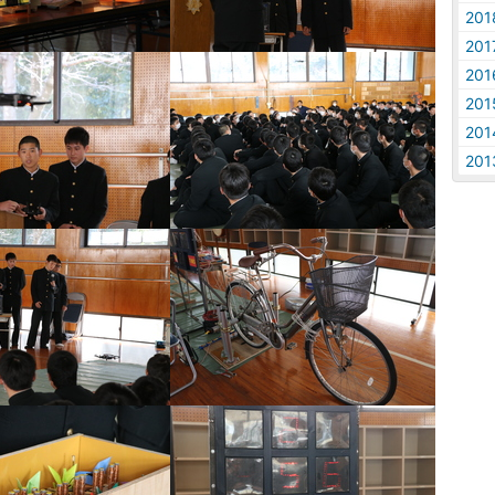
20
20
20
20
20
20