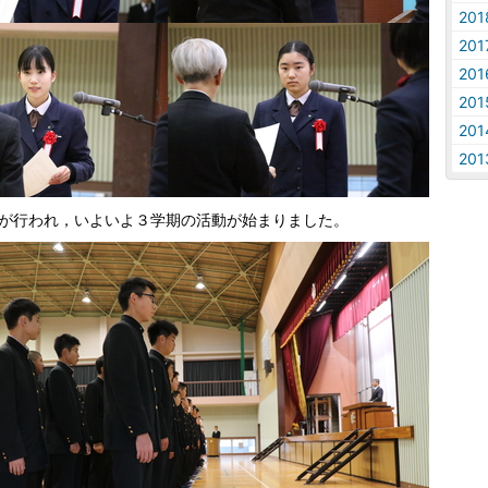
20
20
20
20
20
20
が行われ，いよいよ３学期の活動が始まりました。