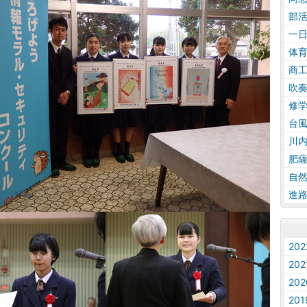
部
一
体
商
吹
修
台
川
肥
自
進
20
20
20
20