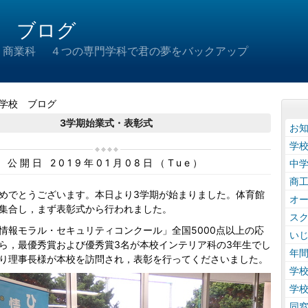
 ブログ
 商業科 ４つの専門学科で君の夢をバックアップ
学校 ブログ
3学期始業式・表彰式
お
学
公開日 2019年01月08日（Tue）
中
商
めでとうございます。本日より3学期が始まりました。体育館
オ
集合し，まず表彰式から行われました。
ス
情報モラル・セキュリティコンクール」全国5000点以上の応
い
ら，最優秀賞および優秀賞3名が本校インテリア科の3年生でし
年
り理事長様が本校を訪問され，表彰を行ってくださいました。
学
学
同