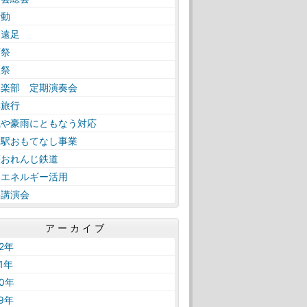
活動
日遠足
育祭
工祭
奏楽部 定期演奏会
学旅行
風や豪雨にともなう対応
内駅おもてなし事業
薩おれんじ鉄道
然エネルギー活用
路講演会
アーカイブ
22年
21年
20年
19年