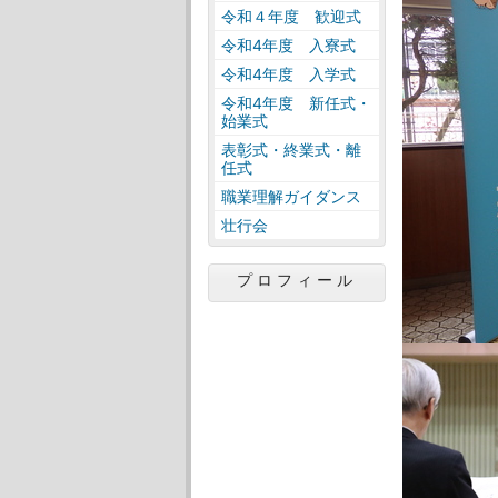
令和４年度 歓迎式
令和4年度 入寮式
令和4年度 入学式
令和4年度 新任式・
始業式
表彰式・終業式・離
任式
職業理解ガイダンス
壮行会
プロフィール