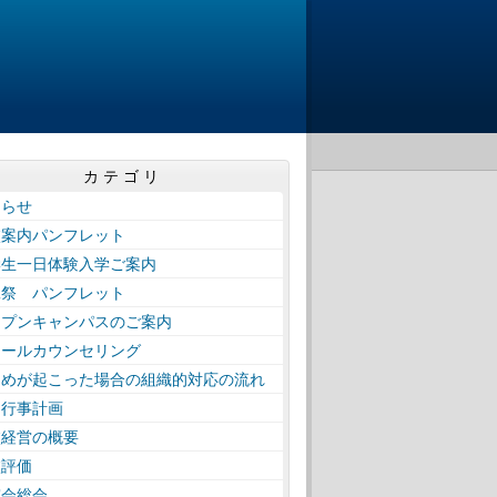
カテゴリ
知らせ
校案内パンフレット
学生一日体験入学ご案内
工祭 パンフレット
ープンキャンパスのご案内
クールカウンセリング
じめが起こった場合の組織的対応の流れ
間行事計画
校経営の概要
校評価
窓会総会