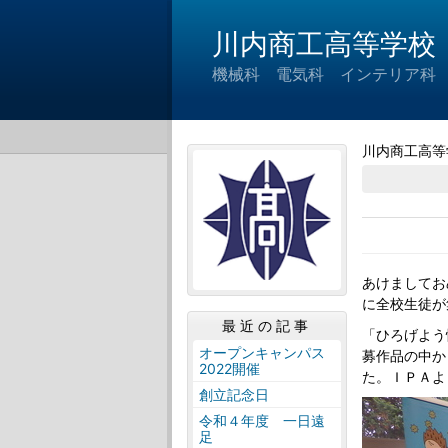
川内商工高等学校
機械科 電気科 インテリア科
川内商工高等
あけましてお
に全校生徒が
最近の記事
「ひろげよう
オープンキャンパス
募作品の中か
2022開催
た。ＩＰＡよ
創立記念日
令和４年度 一日遠
足