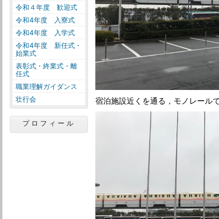
令和４年度 歓迎式
令和4年度 入寮式
令和4年度 入学式
令和4年度 新任式・
始業式
表彰式・終業式・離
任式
職業理解ガイダンス
壮行会
宿泊施設近くを通る，モノレール
プロフィール