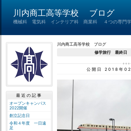
川内商工高等学校 ブログ
機械科 電気科 インテリア科 商業科 ４つの専門
川内商工高等学校 ブログ
修学旅行 最終日
公開日 2018年0
最近の記事
オープンキャンパス
2022開催
創立記念日
令和４年度 一日遠
足