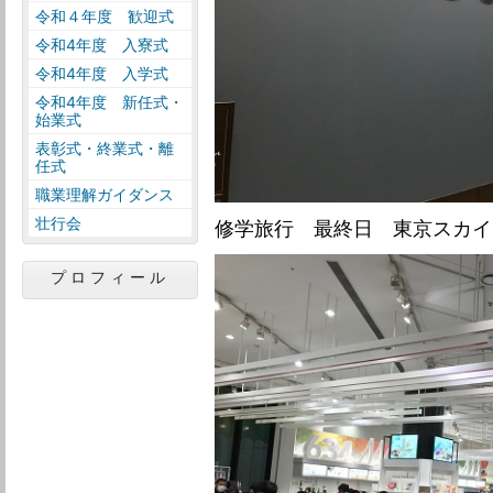
令和４年度 歓迎式
令和4年度 入寮式
令和4年度 入学式
令和4年度 新任式・
始業式
表彰式・終業式・離
任式
職業理解ガイダンス
壮行会
修学旅行 最終日 東京スカイ
プロフィール