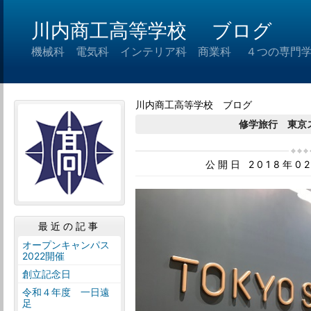
川内商工高等学校 ブログ
機械科 電気科 インテリア科 商業科 ４つの専門
川内商工高等学校 ブログ
修学旅行 東京
公開日 2018年0
最近の記事
オープンキャンパス
2022開催
創立記念日
令和４年度 一日遠
足