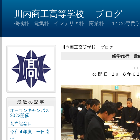
川内商工高等学校 ブログ
機械科 電気科 インテリア科 商業科 ４つの専門
川内商工高等学校 ブログ
修学旅行 最
公開日 2018年0
最近の記事
オープンキャンパス
2022開催
創立記念日
令和４年度 一日遠
足