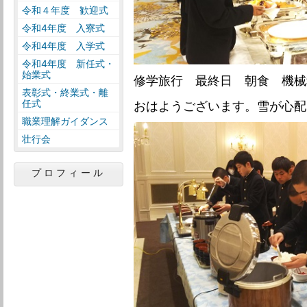
令和４年度 歓迎式
令和4年度 入寮式
令和4年度 入学式
令和4年度 新任式・
始業式
修学旅行 最終日 朝食 機械
表彰式・終業式・離
任式
おはようございます。雪が心配
職業理解ガイダンス
壮行会
プロフィール