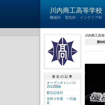
川内商工高等学校
機械科 電気科 インテリア科
川内商工高等
第6
最近の記事
オープンキャンパス
2022開催
創立記念日
令和４年度 一日遠
足