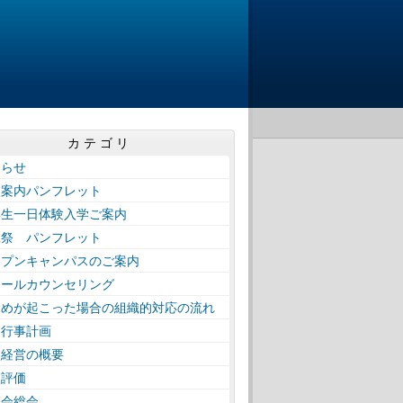
カテゴリ
知らせ
校案内パンフレット
学生一日体験入学ご案内
工祭 パンフレット
ープンキャンパスのご案内
クールカウンセリング
じめが起こった場合の組織的対応の流れ
間行事計画
校経営の概要
校評価
窓会総会