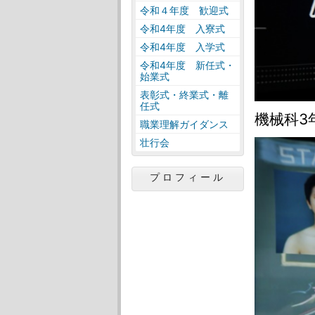
令和４年度 歓迎式
令和4年度 入寮式
令和4年度 入学式
令和4年度 新任式・
始業式
表彰式・終業式・離
任式
機械科3
職業理解ガイダンス
壮行会
プロフィール