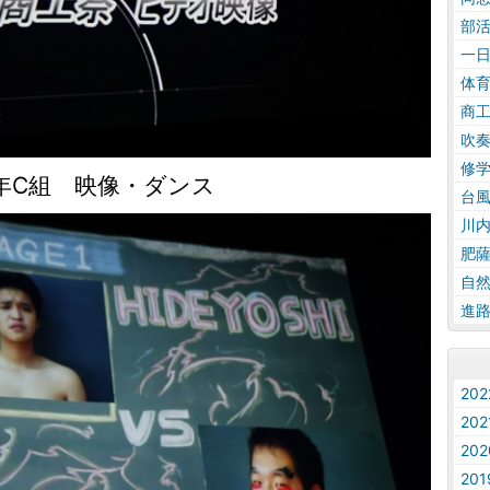
部
一
体
商
吹
修
年C組 映像・ダンス
台
川
肥
自
進
20
20
20
20