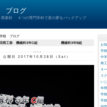
 ブログ
 商業科 ４つの専門学科で君の夢をバックアップ
学校 ブログ
9回商工祭 機械科3年C組 機械科3年B組
お
学
公開日 2017年10月28日（Sat）
中
商
オ
ス
い
年
学
学
同