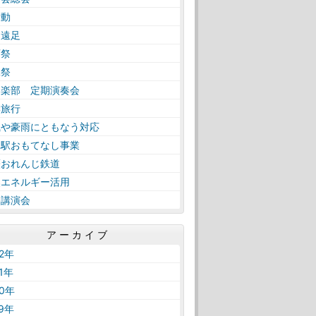
活動
日遠足
育祭
工祭
奏楽部 定期演奏会
学旅行
風や豪雨にともなう対応
内駅おもてなし事業
薩おれんじ鉄道
然エネルギー活用
路講演会
アーカイブ
22年
21年
20年
19年