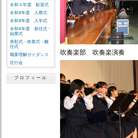
令和４年度 歓迎式
令和4年度 入寮式
令和4年度 入学式
令和4年度 新任式・
始業式
表彰式・終業式・離
任式
吹奏楽部 吹奏楽演奏
職業理解ガイダンス
壮行会
プロフィール