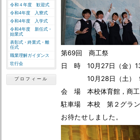
令和４年度 歓迎式
令和4年度 入寮式
令和4年度 入学式
令和4年度 新任式・
始業式
表彰式・終業式・離
任式
第69回 商工祭
職業理解ガイダンス
壮行会
日 時 10月27日（金）13
10月28日（土） 9：
プロフィール
会 場 本校体育館，商
駐車場 本校 第２グラ
お待たせしました。