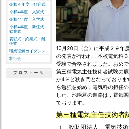
令和４年度 歓迎式
令和4年度 入寮式
令和4年度 入学式
令和4年度 新任式・
始業式
表彰式・終業式・離
任式
10月20日（金）に平成２９
職業理解ガイダンス
の発表が行われ，本校電気科３
壮行会
受験で合格されました。おめで
第三種電気主任技術者試験の鹿
プロフィール
か4％と狭き門となっておりま
ら勉強を始め，電気科の担任の
した。池﨑君の進路は，電気関
ております。
第三種電気主任技術
（一般財団法人 電気技