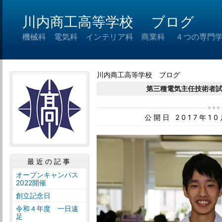
川内商工高等学校 ブログ
機械科 電気科 インテリア科 商業科 ４つの専門
川内商工高等学校 ブログ
第三種電気主任技術者
公開日 2017年1
最近の記事
オープンキャンパス
2022開催
創立記念日
令和４年度 一日遠
足