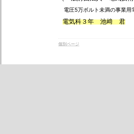
電圧5万ボルト未満の事業用
電気科３年 池﨑 君
個別ページ