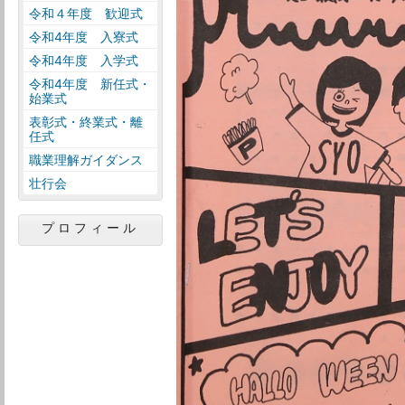
令和４年度 歓迎式
令和4年度 入寮式
令和4年度 入学式
令和4年度 新任式・
始業式
表彰式・終業式・離
任式
職業理解ガイダンス
壮行会
プロフィール