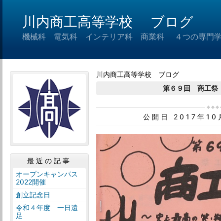
川内商工高等学校 ブログ
機械科 電気科 インテリア科 商業科 ４つの専門
川内商工高等学校 ブログ
第６９回 商工祭
公開日 2017年1
最近の記事
オープンキャンパス
2022開催
創立記念日
令和４年度 一日遠
足