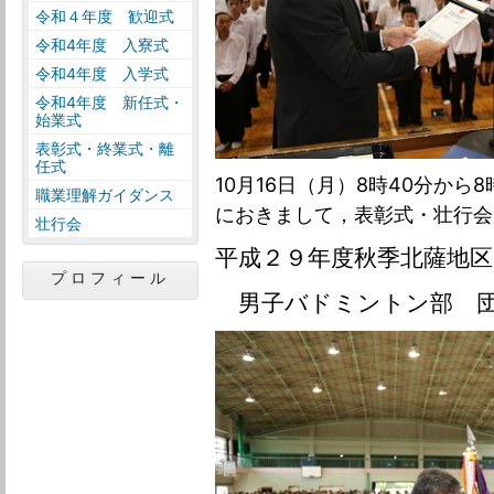
令和４年度 歓迎式
令和4年度 入寮式
令和4年度 入学式
令和4年度 新任式・
始業式
表彰式・終業式・離
任式
10月16日（月）8時40分から
職業理解ガイダンス
におきまして，表彰式・壮行会
壮行会
平成２９年度秋季北薩地区
プロフィール
男子バドミントン部 団