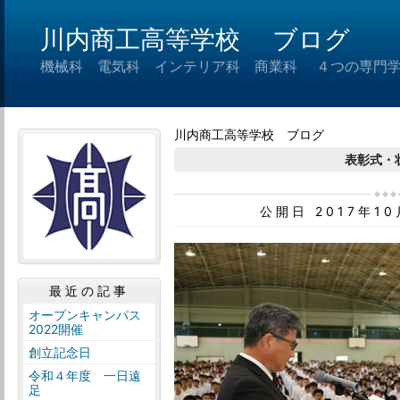
川内商工高等学校 ブログ
機械科 電気科 インテリア科 商業科 ４つの専門
川内商工高等学校 ブログ
表彰式・
公開日 2017年1
最近の記事
オープンキャンパス
2022開催
創立記念日
令和４年度 一日遠
足