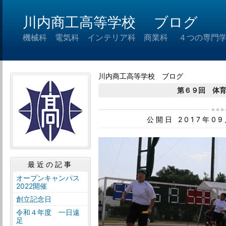
川内商工高等学校 ブログ
機械科 電気科 インテリア科 商業科 ４つの専門
川内商工高等学校 ブログ
第６９回 体
公開日 2017年0
最近の記事
オープンキャンパス
2022開催
創立記念日
令和４年度 一日遠
足