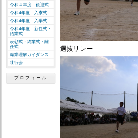
令和４年度 歓迎式
令和4年度 入寮式
令和4年度 入学式
令和4年度 新任式・
始業式
表彰式・終業式・離
任式
選抜リレー
職業理解ガイダンス
壮行会
プロフィール