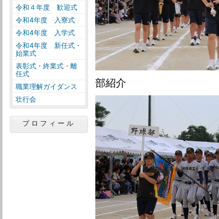
令和４年度 歓迎式
令和4年度 入寮式
令和4年度 入学式
令和4年度 新任式・
始業式
表彰式・終業式・離
任式
部紹介
職業理解ガイダンス
壮行会
プロフィール