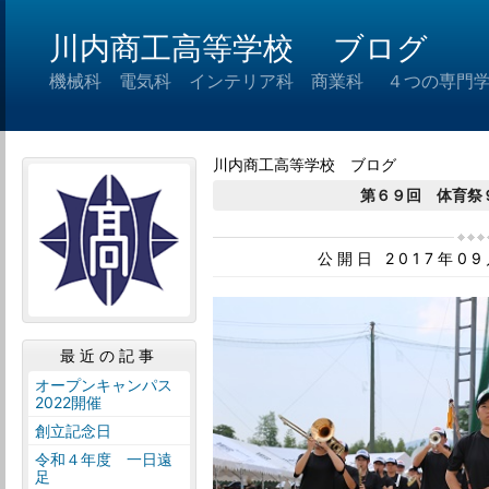
川内商工高等学校 ブログ
機械科 電気科 インテリア科 商業科 ４つの専門
川内商工高等学校 ブログ
第６９回 体育祭
公開日 2017年0
最近の記事
オープンキャンパス
2022開催
創立記念日
令和４年度 一日遠
足