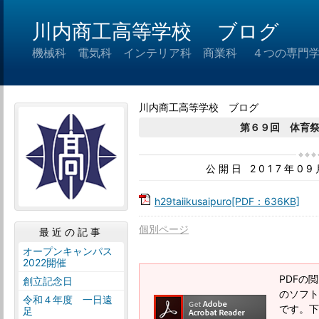
川内商工高等学校 ブログ
機械科 電気科 インテリア科 商業科 ４つの専門
川内商工高等学校 ブログ
第６９回 体育
公開日 2017年0
h29taiikusaipuro[PDF：636KB]
個別ページ
最近の記事
オープンキャンパス
2022開催
PDFの閲
創立記念日
のソフトウ
令和４年度 一日遠
です。下記
足