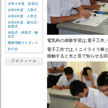
令和４年度 歓迎式
令和4年度 入寮式
令和4年度 入学式
令和4年度 新任式・
始業式
表彰式・終業式・離
任式
電気科の体験学習は,電子工作,
職業理解ガイダンス
壮行会
電子工作では,ミニイライラ棒
接触すると光と音で知らせる回
プロフィール