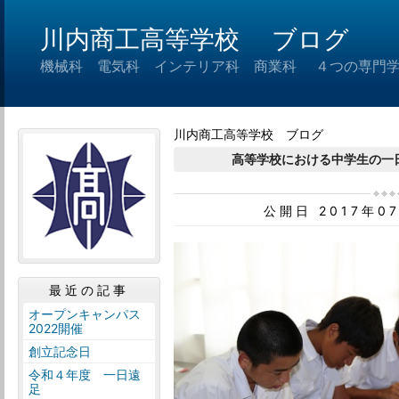
川内商工高等学校 ブログ
機械科 電気科 インテリア科 商業科 ４つの専門
川内商工高等学校 ブログ
高等学校における中学生の
公開日 2017年0
最近の記事
オープンキャンパス
2022開催
創立記念日
令和４年度 一日遠
足