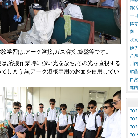
部
一
体
商
吹
修
験学習は,アーク溶接,ガス溶接,旋盤等です。
台
は,溶接作業時に強い光を放ち,その光を直視する
川
めてしまう為,アーク溶接専用のお面を使用してい
肥
自
進
20
20
20
20