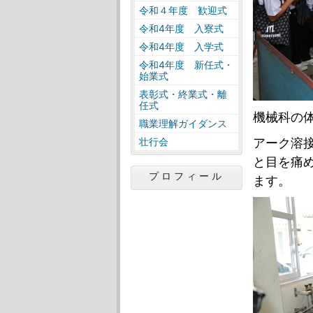
令和４年度 歓迎式
令和4年度 入寮式
令和4年度 入学式
令和4年度 新任式・
始業式
表彰式・終業式・離
任式
機械科の体
職業理解ガイダンス
壮行会
アーク溶接
と目を痛
プロフィール
ます。