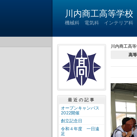
川内商工高等学校
機械科 電気科 インテリア科
川内商工高等
高
最近の記事
オープンキャンパス
2022開催
創立記念日
令和４年度 一日遠
足