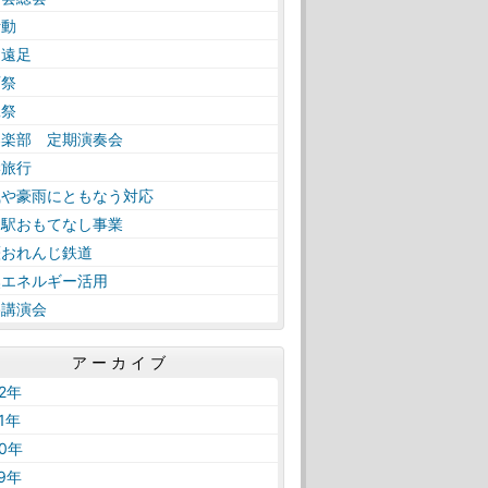
活動
日遠足
育祭
工祭
奏楽部 定期演奏会
学旅行
風や豪雨にともなう対応
内駅おもてなし事業
薩おれんじ鉄道
然エネルギー活用
路講演会
アーカイブ
22年
21年
20年
19年