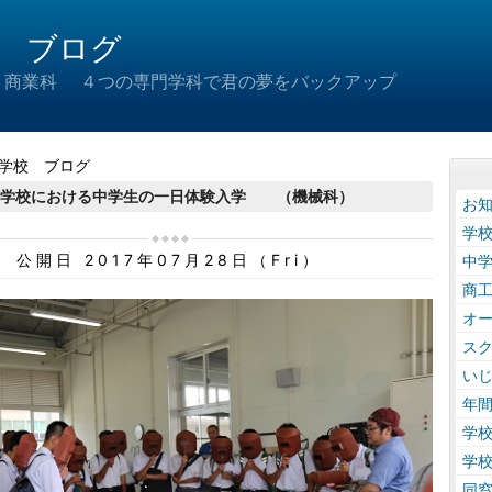
 ブログ
 商業科 ４つの専門学科で君の夢をバックアップ
学校 ブログ
等学校における中学生の一日体験入学 （機械科）
お
学
公開日 2017年07月28日（Fri）
中
商
オ
ス
い
年
学
学
同