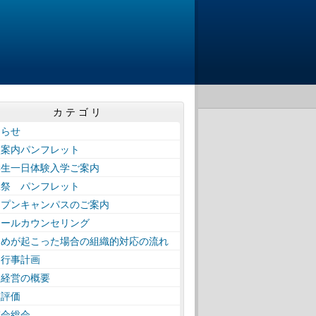
カテゴリ
知らせ
校案内パンフレット
学生一日体験入学ご案内
工祭 パンフレット
ープンキャンパスのご案内
クールカウンセリング
じめが起こった場合の組織的対応の流れ
間行事計画
校経営の概要
校評価
窓会総会