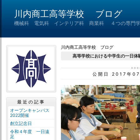
川内商工高等学校 ブログ
機械科 電気科 インテリア科 商業科 ４つの専門
川内商工高等学校 ブログ
高等学校における中学生の一日
公開日 2017年0
最近の記事
オープンキャンパス
2022開催
創立記念日
令和４年度 一日遠
足