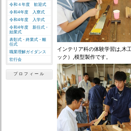
令和４年度 歓迎式
令和4年度 入寮式
令和4年度 入学式
令和4年度 新任式・
始業式
表彰式・終業式・離
任式
インテリア科の体験学習は,木
職業理解ガイダンス
ック）,模型製作です。
壮行会
プロフィール