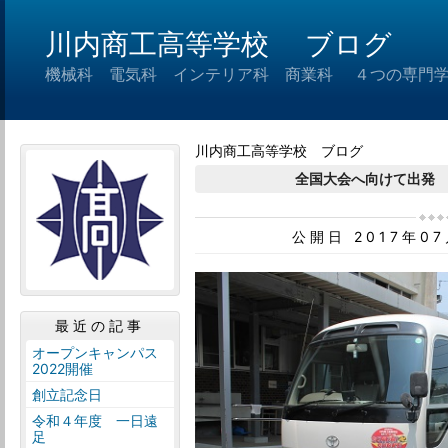
川内商工高等学校 ブログ
機械科 電気科 インテリア科 商業科 ４つの専門
川内商工高等学校 ブログ
全国大会へ向けて出発
公開日 2017年0
最近の記事
オープンキャンパス
2022開催
創立記念日
令和４年度 一日遠
足