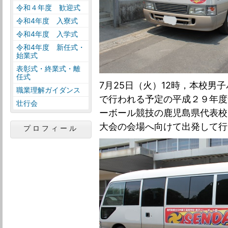
令和４年度 歓迎式
令和4年度 入寮式
令和4年度 入学式
令和4年度 新任式・
始業式
表彰式・終業式・離
任式
7月25日（火）12時，本校男
職業理解ガイダンス
で行われる予定の平成２９年度
壮行会
ーボール競技の鹿児島県代表校
大会の会場へ向けて出発して行
プロフィール